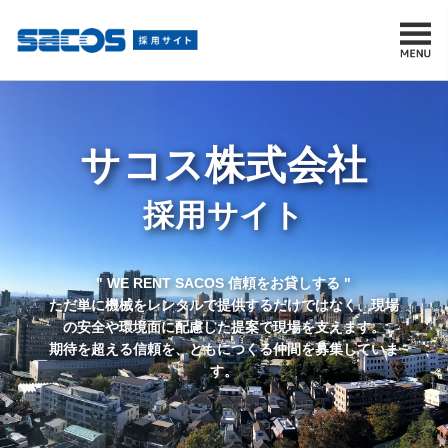
サコス株式会社
採用サイト
" WE RENT SACOS 信頼をお貸しする "
ただ単に機械をレンタルで提供するだけではなく、現場
の安全や環境面に配慮した提案で現場を支えます。
期待を超える信頼を、ともにつくる仲間を募集していま
す。